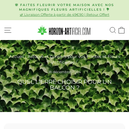
Passer
🌸 FAITES FLEURIR VOTRE MAISON AVEC NOS
au
MAGNIFIQUES FLEURS ARTIFICIELLES ! 💐
Diaporama
🌿 Livraison Offerte à partir de 49€90 | Retour Offert
contenu
Pause
NAVIGATION
REC
P
Accueil
/
Astuces et Conseils pour vos Plantes et Fleurs
Artificielles
/
18 décembre, 2024
QUEL LIERRE CHOISIR POUR UN
BALCON ?