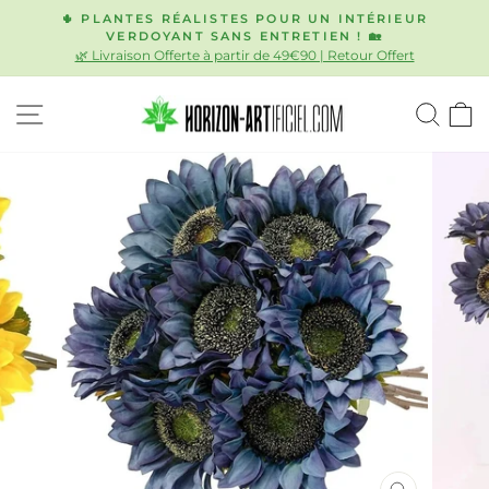
Passer
🌵 PLANTES RÉALISTES POUR UN INTÉRIEUR
au
VERDOYANT SANS ENTRETIEN ! 🏡
Diaporama
🌿 Livraison Offerte à partir de 49€90 | Retour Offert
contenu
Pause
NAVIGATION
REC
P