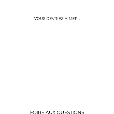
VOUS DEVRIEZ AIMER…
GRAND BOUQUET
DE TOURNESOLS
ARTIFICIELS - 7
FLEURS -
HAUTEUR 45 CM
€22,90
FOIRE AUX QUESTIONS