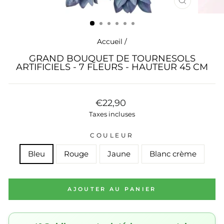
FERMER
(ESC)
Accueil
/
GRAND BOUQUET DE TOURNESOLS
ARTIFICIELS - 7 FLEURS - HAUTEUR 45 CM
Prix
€22,90
régulier
Taxes incluses
COULEUR
Bleu
Rouge
Jaune
Blanc crème
AJOUTER AU PANIER