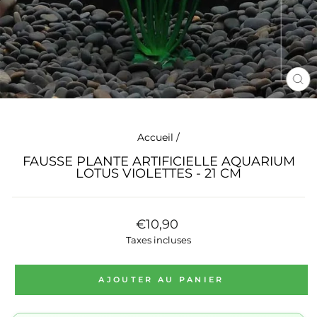
FE
(E
Accueil
/
FAUSSE PLANTE ARTIFICIELLE AQUARIUM
LOTUS VIOLETTES - 21 CM
Prix
€10,90
régulier
Taxes incluses
AJOUTER AU PANIER