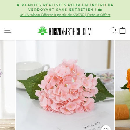
Passer
🌵 PLANTES RÉALISTES POUR UN INTÉRIEUR
au
VERDOYANT SANS ENTRETIEN ! 🏡
Diaporama
🌿 Livraison Offerte à partir de 49€90 | Retour Offert
contenu
Pause
NAVIGATION
REC
P