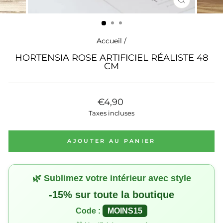
FERMER
(ESC)
Accueil
/
HORTENSIA ROSE ARTIFICIEL RÉALISTE 48
CM
Prix
€4,90
régulier
Taxes incluses
AJOUTER AU PANIER
🌿 Sublimez votre intérieur avec style
-15% sur toute la boutique
Code :
MOINS15