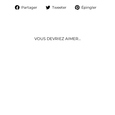
Partager
Tweeter
Épingle
Partager
Tweeter
Épingler
sur
sur
sur
Facebook
Twitter
Pintere
VOUS DEVRIEZ AIMER…
LYS FLEUR
ARTIFICIELLE
RÉALISTE - 50 CM
€9,99