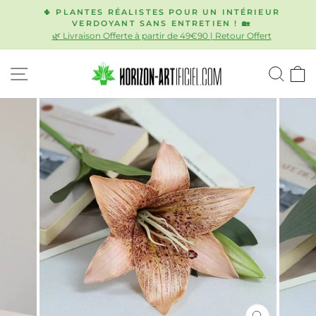
Passer
🌵 PLANTES RÉALISTES POUR UN INTÉRIEUR
au
VERDOYANT SANS ENTRETIEN ! 🏡
Diaporama
🌿 Livraison Offerte à partir de 49€90 | Retour Offert
contenu
Pause
NAVIGATION
REC
P