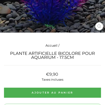
FE
(ES
Accueil
/
PLANTE ARTIFICIELLE BICOLORE POUR
AQUARIUM - 17.5CM
Prix
€9,90
régulier
Taxes incluses
AJOUTER AU PANIER