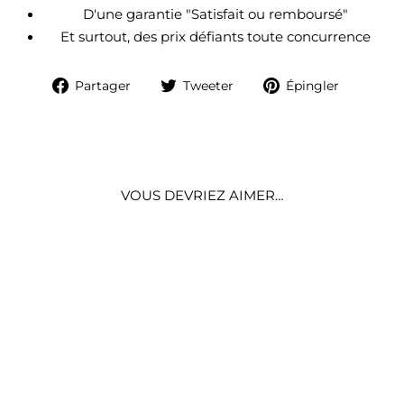
D'une garantie "Satisfait ou remboursé"
Et surtout, des prix défiants toute concurrence
Partager
Tweeter
Épingle
Partager
Tweeter
Épingler
sur
sur
sur
Facebook
Twitter
Pintere
VOUS DEVRIEZ AIMER…
PLANTE D'AGAVE
ARTIFICIEL EN